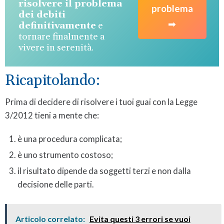
risolvere il problema
problema
dei debiti
➡
definitivamente
e
tornare finalmente a
vivere in serenità.
Ricapitolando:
Prima di decidere di risolvere i tuoi guai con la Legge
3/2012 tieni a mente che:
è una procedura complicata;
è uno strumento costoso;
il risultato dipende da soggetti terzi e non dalla
decisione delle parti.
Articolo correlato:
Evita questi 3 errori se vuoi