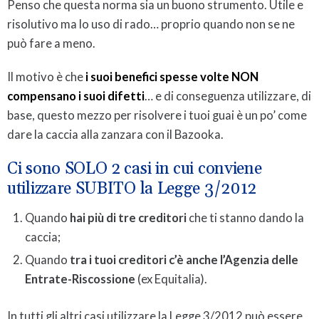
Penso che questa norma sia un buono strumento. Utile e
risolutivo ma lo uso di rado… proprio quando non se ne
può fare a meno.
Il motivo è che
i suoi benefici spesse volte NON
compensano i suoi difetti
… e di conseguenza utilizzare, di
base, questo mezzo per risolvere i tuoi guai è un po’ come
dare la caccia alla zanzara con il Bazooka.
Ci sono SOLO 2 casi in cui conviene
utilizzare SUBITO la Legge 3/2012
Quando
hai più di tre creditori
che ti stanno dando la
caccia;
Quando
tra i tuoi creditori c’è anche l’Agenzia delle
Entrate-Riscossione
(ex Equitalia).
In tutti gli altri casi utilizzare la Legge 3/2012 può essere