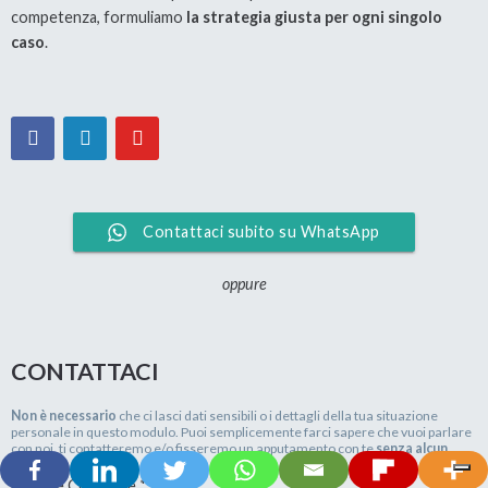
competenza, formuliamo
la strategia giusta per ogni singolo
caso
.
Contattaci subito su WhatsApp
oppure
CONTATTACI
Non è necessario
che ci lasci dati sensibili o i dettagli della tua situazione
personale in questo modulo. Puoi semplicemente farci sapere che vuoi parlare
con noi, ti contatteremo e/o fisseremo un apputamento con te
senza alcun
impegno
.
Nome e Cognome
*