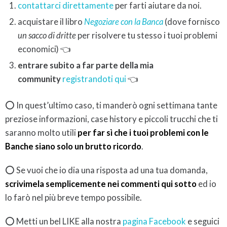
contattarci direttamente
per farti aiutare da noi.
acquistare il libro
Negoziare con la Banca
(dove fornisco
un sacco di dritte
per risolvere tu stesso i tuoi problemi
economici) 👈
entrare subito a far parte della mia
community
registrandoti qui
👈
⭕ In quest’ultimo caso, ti manderò ogni settimana tante
preziose informazioni, case history e piccoli trucchi che ti
saranno molto utili
per far sì che i tuoi problemi con le
Banche siano solo un brutto ricordo
.
⭕ Se vuoi che io dia una risposta ad una tua domanda,
scrivimela semplicemente nei commenti qui sotto
ed io
lo farò nel più breve tempo possibile.
⭕ Metti un bel LIKE alla nostra
pagina Facebook
e seguici