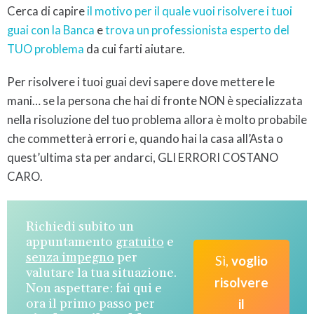
Cerca di capire
il motivo per il quale vuoi risolvere i tuoi
guai con la Banca
e
trova un professionista esperto del
TUO problema
da cui farti aiutare.
Per risolvere i tuoi guai devi sapere dove mettere le
mani… se la persona che hai di fronte NON è specializzata
nella risoluzione del tuo problema allora è molto probabile
che commetterà errori e, quando hai la casa all’Asta o
quest’ultima sta per andarci, GLI ERRORI COSTANO
CARO.
Richiedi subito un
appuntamento
gratuito
e
senza impegno
per
Sì,
voglio
valutare la tua situazione.
risolvere
Non aspettare: fai qui e
ora il primo passo per
il