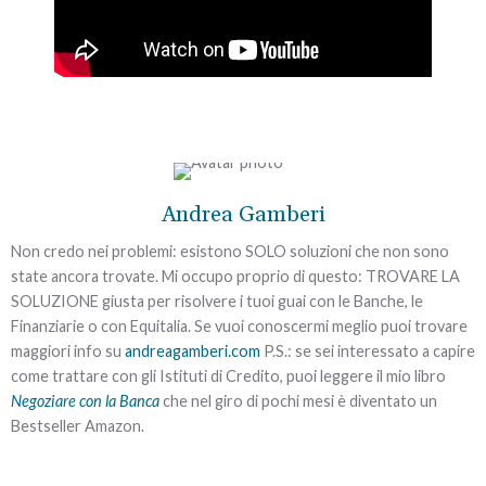
Richiedi subito un
appuntamento
gratuito
e
senza impegno
per
Andrea Gamberi
Sì,
voglio
valutare la tua situazione.
risolvere
Non credo nei problemi: esistono SOLO soluzioni che non sono
Non aspettare: fai qui e
state ancora trovate. Mi occupo proprio di questo: TROVARE LA
ora il primo passo per
il
SOLUZIONE giusta per risolvere i tuoi guai con le Banche, le
risolvere il problema
problema
dei debiti
Finanziarie o con Equitalia. Se vuoi conoscermi meglio puoi trovare
➡
definitivamente
e
maggiori info su
andreagamberi.com
P.S.: se sei interessato a capire
tornare finalmente a
come trattare con gli Istituti di Credito, puoi leggere il mio libro
vivere in serenità.
Negoziare con la Banca
che nel giro di pochi mesi è diventato un
Bestseller Amazon.
Se hai un debito con una Banca o una