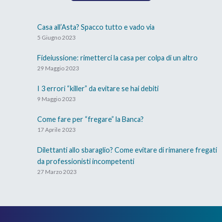
Ed infatti, il secondo grave errore che potresti
commettere è quello di fare promesse che non sei
Casa all’Asta? Spacco tutto e vado via
certo di mantenere
5 Giugno 2023
Se
racconti balle
trattando con una Banca ti sei
Fideiussione: rimetterci la casa per colpa di un altro
fregato da solo!
29 Maggio 2023
La prossima volta che ti troverai a presentargli
I 3 errori “killer” da evitare se hai debiti
un’offerta per risolvere il tuo problema,
il tuo
9 Maggio 2023
interlocutore NON si fiderà di te
e, di
Come fare per “fregare” la Banca?
conseguenza,
sarà molto più difficile riuscire
17 Aprile 2023
a
portare a casa un risultato
.
Dilettanti allo sbaraglio? Come evitare di rimanere fregati
da professionisti incompetenti
Ora… devo dire che questa cosa non viene fatta
27 Marzo 2023
sempre con la voglia di fregare la propria
controparte.
Mi rendo conto che quando ti trovi da solo,