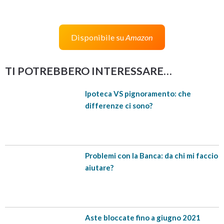
Finanziaria che NON stai restituendo, già ti
trovi in un mucchio di guai.
Disponibile su
Amazon
Per questo DEVI EVITARE di peggiorare la tua
situazione commettendo i 3 errori analizzati in
TI POTREBBERO INTERESSARE…
questo video.
Ipoteca VS pignoramento: che
differenze ci sono?
Iscriviti al canale YouTube
Problemi con la Banca: da chi mi faccio
aiutare?
Trascrizione testo del video
Aste bloccate fino a giugno 2021
[trascrizione testo del video]