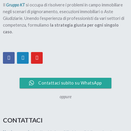
Ho chiesto a questa persona maggiori informazioni;
Il
Gruppo KT
si occupa di risolvere i problemi in campo immobiliare
negli scenari di pignoramento, esecuzioni immobiliari o Aste
ho cercato di capire se conosceva questo
Giudiziarie. Unendo l’esperienza di professionisti da vari settori di
fantomatico “benefattore” che gli avrebbe prestato i
competenza, formuliamo
la strategia giusta per ogni singolo
suoi soldi, a quali condizioni glieli avrebbe offerti e se
caso
.
li avesse già presi.
Lui mi ha detto che NON conosceva questo individuo
ma che, a detta del suo amico, era “
uno con i soldi
“.
Gli avrebbe prestato quei 100.000 euro che gli
servivano
in cambio del 10% di interessi
e senza
Contattaci subito su WhatsApp
garanzie
(visto che i creditori avevano già messo
due ipoteche sulla sua casa).
oppure
Ora… facciamoci qualche domanda:
CONTATTACI
– Chi è che, in questo periodo storico, ha 100.000