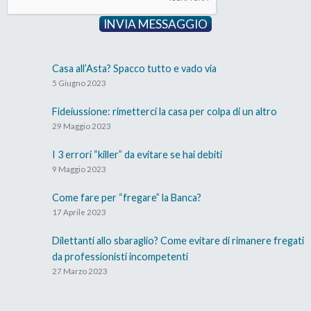
del pignoramento è quello di PRIVARTI del POTERE
INVIA MESSAGGIO
DI DISPORRE liberamente dei tuoi beni.
All’atto pratico questo vuol dire che NON puoi
Casa all’Asta? Spacco tutto e vado via
danneggiare, distruggere o vendere la cosa
5 Giugno 2023
pignorata senza il consenso del tuo creditore.
Fideiussione: rimetterci la casa per colpa di un altro
29 Maggio 2023
Adesso ti spiegherò perché è così importante
I 3 errori “killer” da evitare se hai debiti
conoscere la differenza tra ipoteca e pignoramento:
9 Maggio 2023
Innanzi tutto, sapere se sulla tua casa c’è solo
Come fare per “fregare” la Banca?
un’ipoteca o anche un pignoramento può esserti
17 Aprile 2023
utile per riuscire a capire quanto sia lontana
un’eventuale Asta Giudiziaria.
Dilettanti allo sbaraglio? Come evitare di rimanere fregati
da professionisti incompetenti
27 Marzo 2023
Ti faccio un esempio molto semplice: