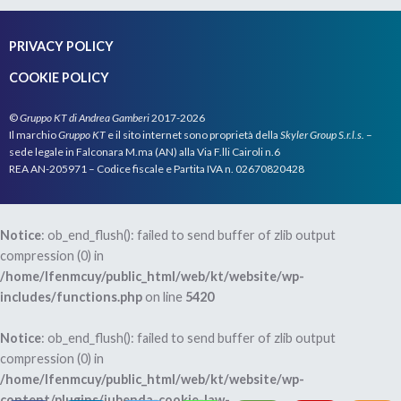
Di solito tra la notifica del pignoramento e la prima
vendita della tua casa all’Asta può trascorrere anche
PRIVACY POLICY
un paio d’anni.
COOKIE POLICY
Se sai che la tua casa è stata pignorata un anno fa
puoi stimare che ci vorrà un altro anno prima di
©
Gruppo KT di Andrea Gamberi
2017-2026
trovarti con la tua casa all’Asta.
Il marchio
Gruppo KT
e il sito internet sono proprietà della
Skyler Group S.r.l.s.
–
sede legale in Falconara M.ma (AN) alla Via F.lli Cairoli n.6
REA AN-205971 – Codice fiscale e Partita IVA n. 02670820428
Se, invece, la tua abitazione NON è stata ancora
pignorata allora sai con certezza che hai ancora del
tempo prima che ti venga portata vi in quel modo.
Notice
: ob_end_flush(): failed to send buffer of zlib output
compression (0) in
In conseguenza di ciò ti puoi organizzare con largo
/home/lfenmcuy/public_html/web/kt/website/wp-
anticipo per costruire una strategia in grado di
includes/functions.php
on line
5420
risolvere i tuoi problemi con i tuoi creditori.
Notice
: ob_end_flush(): failed to send buffer of zlib output
compression (0) in
Poi, è anche una questione di costi… estinguere
/home/lfenmcuy/public_html/web/kt/website/wp-
un’ipoteca ha un costo (sempre che non si utilizzi per
content/plugins/iubenda-cookie-law-