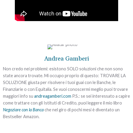
Richiedi subito un
appuntamento
gratuito
e
senza impegno
per
Andrea Gamberi
Sì,
voglio
valutare la tua situazione.
risolvere
Non credo nei problemi: esistono SOLO soluzioni che non sono
Non aspettare: fai qui e
state ancora trovate. Mi occupo proprio di questo: TROVARE LA
ora il primo passo per
il
SOLUZIONE giusta per risolvere i tuoi guai con le Banche, le
risolvere il problema
problema
dei debiti
Finanziarie o con Equitalia. Se vuoi conoscermi meglio puoi trovare
➡
definitivamente
e
maggiori info su
andreagamberi.com
P.S.: se sei interessato a capire
tornare finalmente a
come trattare con gli Istituti di Credito, puoi leggere il mio libro
vivere in serenità.
Negoziare con la Banca
che nel giro di pochi mesi è diventato un
Bestseller Amazon.
[descrizione d