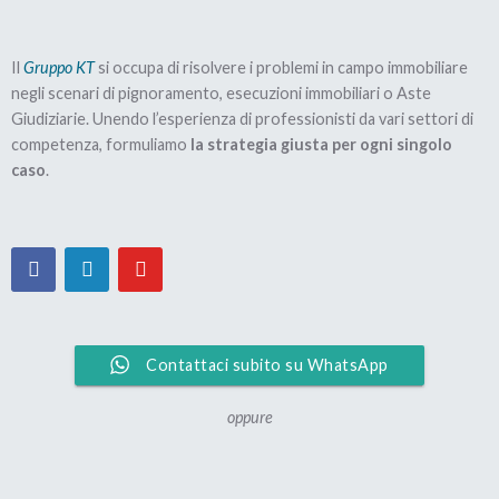
Casa all’Asta: le 5
Le aste sono il tuo
Il
Gruppo KT
si occupa di risolvere i problemi in campo immobiliare
Poco fa ti ho detto che, se non restituisci i soldi che
cose che NON devi
vero nemico
negli scenari di pignoramento, esecuzioni immobiliari o Aste
la Banca ti ha prestato, quest’ultima potrebbe
fare
Giudiziarie. Unendo l’esperienza di professionisti da vari settori di
aggredire la tua casa.
competenza, formuliamo
la strategia giusta per ogni singolo
caso
.
Bene… questa cosa avviene proprio attraverso il
pignoramento.
Quando una Banca, una Finanziaria, Equitalia o un
soggetto privato sono in possesso di:
– un contratto di mutuo firmato davanti ad un notaio;
Contattaci subito su WhatsApp
– una sentenza di condanna,
– un decreto ingiuntivo diventato esecutivo
oppure
– un assegno scaduto, una cambiale
– eccetera