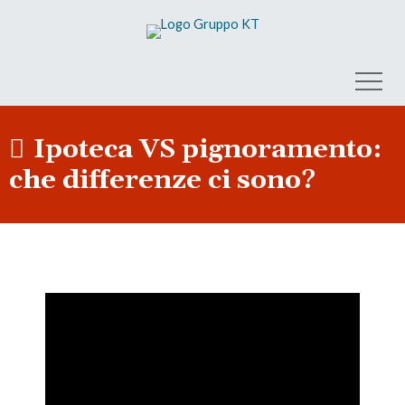
Ipoteca VS pignoramento:
che differenze ci sono?