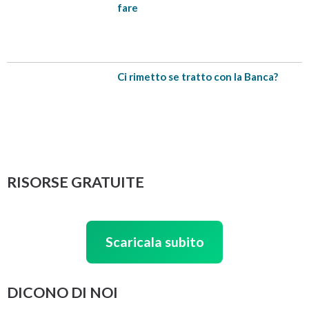
fare
Ci rimetto se tratto con la Banca?
Trascrizione testo del video
[trascrizione testo del video]
In ultimo:
⚠ Per aiutarti a risolvere i tuoi guai con le Banche, io e il
Adiamo subito al punto… ipoteca e pignoramento:
mio team abbiamo creato
Pronto Soccorso Debiti
, un
che differenze ci sono?
RISORSE GRATUITE
piccolo manuale che è stato pensato per
fornirti SUBITO
Tra chi si trova ad avere problemi di soldi con Banche
un aiuto immediato
e
a costo ZERO
.
o finanziarie c’è molta confusione in merito ai termini
“ipoteca” e “pignoramento”… molto spesso vengono
Scaricala subito
utilizzati come sinonimi ma non lo sono.
Articolo correlato:
Pagare i debiti dei genitori: le
Banche finanziano i figli?
Soprattutto, il più delle volte il vero problema si trova
DICONO DI NOI
quando parliamo di “pignoramento”… quasi nessuno