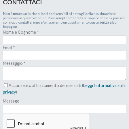
CONTATTACI
se ti trovi nell’impossibilità di pagare il tuo debito
appena il tuo creditore ti chiede di farlo (di solito con
Non è necessario
che ci lasci dati sensibili o i dettagli della tua situazione
la notifica dell’atto di precetto) allora quest’ultimo
personale in questo modulo. Puoi semplicemente farci sapere che vuoi parlare
con noi, ti contatteremo e/o fisseremo un apputamento con te
senza alcun
può decidere di procedere con il “pignoramento”.
impegno
.
Nome e Cognome
*
Nello specifico, il tuo creditore può decidere se
aggredire la tua casa, la tua macchina, il tuo conto
Email
*
corrente, il quinto del tuo stipendio o gli altri beni
che possiedi… singolarmente oppure tutti insieme.
Messaggio
*
La scelta è solo sua.
Acconsento al trattamento dei miei dati (
Leggi l'informativa sulla
Di fatto, quindi, il pignoramento serve per mettere in
privacy
)
moto il procedimento di espropriazione forzata dei
Message
tuoi beni che, nel caso della tua abitazione, ha
termine con la sua messa in vendita attraverso Asta
Giudiziale.
A differenza dell’ipoteca, l’elemento fondamentale