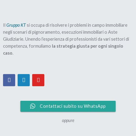
casa è ancora tua
e se deciderai di farlo,
potrai
ancora venderla
.
Il vero nocciolo della questione è che,
per poterlo
Il
Gruppo KT
si occupa di risolvere i problemi in campo immobiliare
fare, dovrai anche avere il consenso del tuo
negli scenari di pignoramento, esecuzioni immobiliari o Aste
creditore
.
Giudiziarie. Unendo l’esperienza di professionisti da vari settori di
competenza, formuliamo
la strategia giusta per ogni singolo
caso
.
In parole povere, la Banca dovrà autorizzare la
vendita della tua casa ad un terzo.
Ma perché la Banca dovrebbe autorizzare quella
vendita?
Contattaci subito su WhatsApp
Per il semplice motivo che, prima di farlo, avrà
trovato un accordo con te per ottenere la
oppure
restituzione di almeno parte del tuo debito.