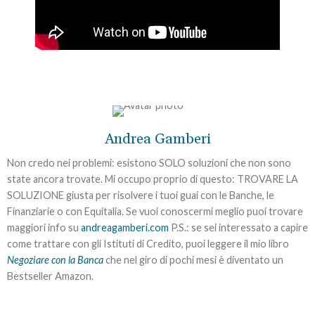
Richiedi subito un
appuntamento
gratuito
e
senza impegno
per
Andrea Gamberi
Sì,
voglio
valutare la tua situazione.
risolvere
Non credo nei problemi: esistono SOLO soluzioni che non sono
Non aspettare: fai qui e
state ancora trovate. Mi occupo proprio di questo: TROVARE LA
ora il primo passo per
il
SOLUZIONE giusta per risolvere i tuoi guai con le Banche, le
risolvere il problema
problema
dei debiti
Finanziarie o con Equitalia. Se vuoi conoscermi meglio puoi trovare
➡
definitivamente
e
maggiori info su
andreagamberi.com
P.S.: se sei interessato a capire
tornare finalmente a
come trattare con gli Istituti di Credito, puoi leggere il mio libro
vivere in serenità.
Negoziare con la Banca
che nel giro di pochi mesi è diventato un
Bestseller Amazon.
“La Banca mi ha pignorato la casa… mi hanno