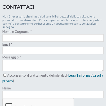
La Banca, quindi, avrà ottenuto quello che voleva e
tu, se avrai negoziato correttamente, avrai risolto il
CONTATTACI
tuo problema alla radice perché la parte del debito
che non sarà stata restituita verrà eliminata.
Non è necessario
che ci lasci dati sensibili o i dettagli della tua situazione
personale in questo modulo. Puoi semplicemente farci sapere che vuoi parlare
con noi, ti contatteremo e/o fisseremo un apputamento con te
senza alcun
In conseguenza di ciò potrai ricominciare a vivere la
impegno
.
Nome e Cognome
*
tua vita senza doverti più guardare le spalle da
nessuno.
Email
*
Messaggio
*
Acconsento al trattamento dei miei dati (
Leggi l'informativa sulla
privacy
)
Name