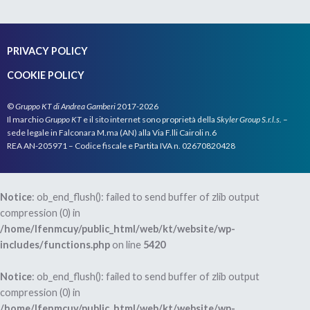
PRIVACY POLICY
COOKIE POLICY
©
Gruppo KT di Andrea Gamberi
2017-2026
Il marchio
Gruppo KT
e il sito internet sono proprietà della
Skyler Group S.r.l.s.
–
sede legale in Falconara M.ma (AN) alla Via F.lli Cairoli n.6
REA AN-205971 – Codice fiscale e Partita IVA n. 02670820428
Notice
: ob_end_flush(): failed to send buffer of zlib output
compression (0) in
/home/lfenmcuy/public_html/web/kt/website/wp-
includes/functions.php
on line
5420
Notice
: ob_end_flush(): failed to send buffer of zlib output
compression (0) in
/home/lfenmcuy/public_html/web/kt/website/wp-