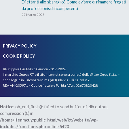
Dilettanti allo sbaraglio? Come evitare di rimanere fregati
da professionisti incompetenti
In questo caso si parla di parecchia roba MA ti
27 Marzo 2023
indicherò i 5 più importanti.
Partiamo DALLO SCONTO che puoi ottenere dal
tuo creditore.
PRIVACY POLICY
Nell’esempio di prima si parlava del 40% del debito
COOKIE POLICY
originario e, cioè, di 40.000 euro. Soldi che tu hai
preso, utilizzato e che NON dovrai più restituire al
©
Gruppo KT di Andrea Gamberi
2017-2026
Il marchio
Gruppo KT
e il sito internet sono proprietà della
Skyler Group S.r.l.s.
–
tuo creditore.
sede legale in Falconara M.ma (AN) alla Via F.lli Cairoli n.6
REA AN-205971 – Codice fiscale e Partita IVA n. 02670820428
MA lo sconto che potresti ottenere varia da caso a
caso… non c’è una regola fissa.
Notice
: ob_end_flush(): failed to send buffer of zlib output
Per quanto mi riguarda, il più grande che sono
compression (0) in
riuscito a trattare per un cliente è stato del 96,7%…
/home/lfenmcuy/public_html/web/kt/website/wp-
praticamente su un debito di 150.000 euro il nostro
includes/functions.php
on line
5420
assistito ha dovuto pagare alla Banca solo 5.000 euro