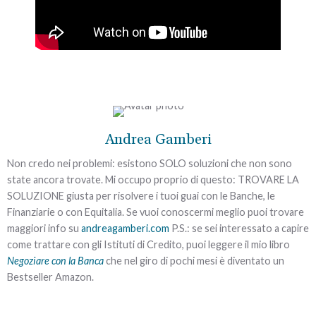
Richiedi subito un
appuntamento
gratuito
e
senza impegno
per
Andrea Gamberi
Sì,
voglio
valutare la tua situazione.
risolvere
Non credo nei problemi: esistono SOLO soluzioni che non sono
Non aspettare: fai qui e
state ancora trovate. Mi occupo proprio di questo: TROVARE LA
ora il primo passo per
il
SOLUZIONE giusta per risolvere i tuoi guai con le Banche, le
risolvere il problema
problema
dei debiti
Finanziarie o con Equitalia. Se vuoi conoscermi meglio puoi trovare
➡
definitivamente
e
maggiori info su
andreagamberi.com
P.S.: se sei interessato a capire
tornare finalmente a
come trattare con gli Istituti di Credito, puoi leggere il mio libro
vivere in serenità.
Negoziare con la Banca
che nel giro di pochi mesi è diventato un
Bestseller Amazon.
Il Saldo e Stralcio dei propri debiti è una