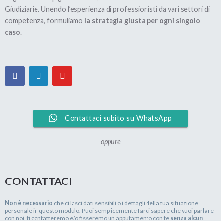
Giudiziarie. Unendo l’esperienza di professionisti da vari settori di
vorrai).
Trovare un accordo
La Banca non si
competenza, formuliamo
la strategia giusta per ogni singolo
con la Banca: gli
ferma anche se
caso
.
errori da evitare
stiamo trattando:
ecco perché
ORA… QUALI SONO I PRO E I CONTRO DI
QUESTO STRUMENTO?
Partiamo dai CONTRO, così ci togliamo il dente:
Contattaci subito su WhatsApp
L’unico CONTRO di questo tipo di operazione è IL
MODO con cui si trovano i soldi per pagare la Banca.
oppure
Per prima cosa scordati di farti prestare il denaro
CONTATTACI
che ti serve da altre Banche o Finanziarie.
Visto che non stai pagando un mutuo sarai stato
Non è necessario
che ci lasci dati sensibili o i dettagli della tua situazione
personale in questo modulo. Puoi semplicemente farci sapere che vuoi parlare
segnalato alla Centrale Rischi della Banca d’Italia e alla
con noi, ti contatteremo e/o fisseremo un apputamento con te
senza alcun