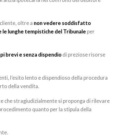
aranzia ipotecaria nei confronti del debitore
cliente, oltre a
non vedere soddisfatto
 le lunghe tempistiche del Tribunale
per
mpi brevi e senza dispendio
di preziose risorse
enti, l’esito lento e dispendioso della procedura
rto della vendita.
te che stragiudizialmente si proponga di rilevare
 procedimento quanto per la stipula della
nte.