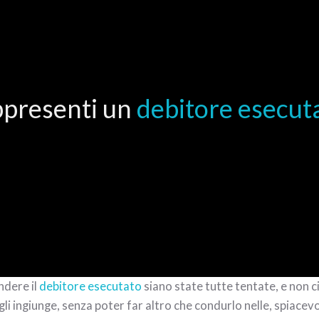
presenti un
debitore esecut
ndere il
debitore esecutato
siano state tutte tentate, e non ci 
gli ingiunge, senza poter far altro che condurlo nelle, spiacev