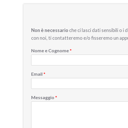
Non è necessario
che ci lasci dati sensibili o
con noi, ti contatteremo e/o fisseremo un ap
Nome e Cognome
*
Email
*
Messaggio
*