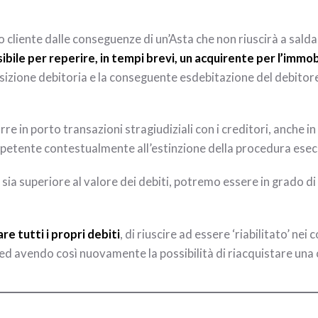
uo cliente dalle conseguenze di un’Asta che non riuscirà a sald
ibile per reperire, in tempi brevi, un acquirente per l’immob
sizione debitoria e la conseguente esdebitazione del debitor
e in porto transazioni stragiudiziali con i creditori, anche in c
ompetente contestualmente all’estinzione della procedura esec
to sia superiore al valore dei debiti, potremo essere in grado
are tutti i propri debiti
, di riuscire ad essere ‘riabilitato’ ne
ed avendo così nuovamente la possibilità di riacquistare una c