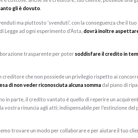
e costose: anche se il creditore, tuo cliente, possiede una g
anto gli è dovuto
.
enduti ma piuttosto ‘svenduti’, con la conseguenza che il tuo 
i di Legge ad ogni esperimento d’Asta,
dovrà inoltre aspettare
aborazione trasparente per poter
soddisfare il credito in te
n creditore che non possiede un privilegio rispetto ai concorr
resa di non veder riconosciuta alcuna somma
dal piano di ripa
 in parte, il credito vantato è quello di reperire un acquiren
 vostra rinuncia agli atti; indispensabile per l’estinzione del
emo trovare un modo per collaborare e per aiutare il tuo clie