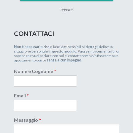
oppure
CONTATTACI
Non è necessario
che ci lasci dati sensibili o i dettagli della tua
situazione personale in questo modulo. Puoi semplicemente farci
sapere che vuoi parlare con noi, ti contatteremo e/o fisseremo un
apputamento con te
senza alcun impegno
.
Nome e Cognome
*
Email
*
Messaggio
*