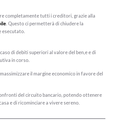
are completamente tutti i creditori, grazie alla
ile
. Questo ci permetterà di chiudere la
e esecutato.
aso di debiti superiori al valore del ben,e e di
utiva in corso.
 di massimizzare il margine economico in favore del
i confronti del circuito bancario, potendo ottenere
asa e di ricominciare a vivere sereno.