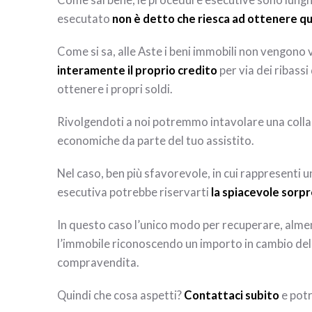
Come sai bene, le procedure esecutive sono lunghe 
esecutato
non è detto che riesca ad ottenere qu
Come si sa, alle Aste i beni immobili non vengono v
interamente il proprio credito
per via dei ribass
ottenere i propri soldi.
Rivolgendoti a noi potremmo intavolare una coll
economiche da parte del tuo assistito.
Nel caso, ben più sfavorevole, in cui rappresenti u
esecutiva potrebbe riservarti
la spiacevole sorp
In questo caso l’unico modo per recuperare, almeno
l’immobile riconoscendo un importo in cambio della
compravendita.
Quindi che cosa aspetti?
Contattaci subito
e potr