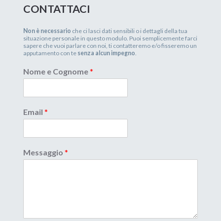
CONTATTACI
Non è necessario
che ci lasci dati sensibili o i dettagli della tua
situazione personale in questo modulo. Puoi semplicemente farci
sapere che vuoi parlare con noi, ti contatteremo e/o fisseremo un
apputamento con te
senza alcun impegno
.
Nome e Cognome
*
Email
*
Messaggio
*