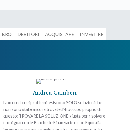
LIBRO
DEBITORI
ACQUISTARE
INVESTIRE
Andrea Gamberi
Non credo nei problemi: esistono SOLO soluzioni che
non sono state ancora trovate. Mi occupo proprio di
questo: TROVARE LA SOLUZIONE giusta per risolvere
i tuoi guai con le Banche, le Finanziarie o con Equitalia.
Se vuoi conoscermi meglio puoi trovare maggiori info