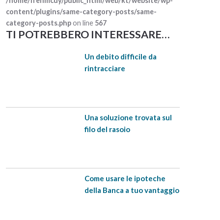
/home/lfenmcuy/public_html/web/kt/website/wp-
content/plugins/same-category-posts/same-
category-posts.php
on line
567
TI POTREBBERO INTERESSARE…
Un debito difficile da
rintracciare
Una soluzione trovata sul
filo del rasoio
Come usare le ipoteche
della Banca a tuo vantaggio