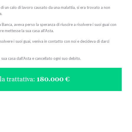
di un calo di lavoro causato da una malattia, si era trovato a non
a.
 Banca, aveva perso la speranza di riuscire a risolvere i suoi guai con
re mettesse la sua casa all’Asta.
vere i suoi guai, veniva in contatto con noi e decideva di darci
 sua casa dall’Asta e cancellato ogni suo debito.
la trattativa:
180.000 €