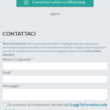
Contattaci subito su WhatsApp
oppure
CONTATTACI
Non è necessario
che ci lasci dati sensibili o i dettagli della tua situazione
personale in questo modulo. Puoi semplicemente farci sapere che vuoi parlare
con noi, ti contatteremo e/o fisseremo un apputamento con te
senza alcun
impegno
.
Nome e Cognome
*
Email
*
Messaggio
*
Acconsento al trattamento dei miei dati (
Leggi l'informativa sulla