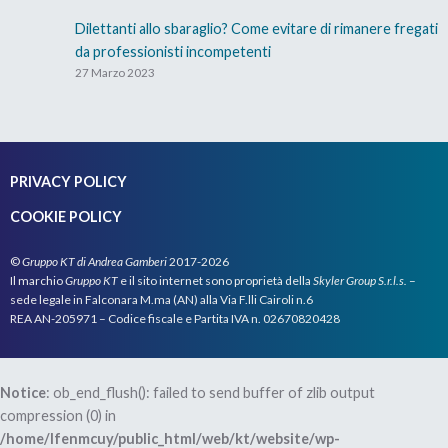
Dilettanti allo sbaraglio? Come evitare di rimanere fregati
da professionisti incompetenti
27 Marzo 2023
PRIVACY POLICY
COOKIE POLICY
©
Gruppo KT di Andrea Gamberi
2017-2026
Il marchio
Gruppo KT
e il sito internet sono proprietà della
Skyler Group S.r.l.s.
–
sede legale in Falconara M.ma (AN) alla Via F.lli Cairoli n.6
REA AN-205971 – Codice fiscale e Partita IVA n. 02670820428
Notice
: ob_end_flush(): failed to send buffer of zlib output
compression (0) in
/home/lfenmcuy/public_html/web/kt/website/wp-