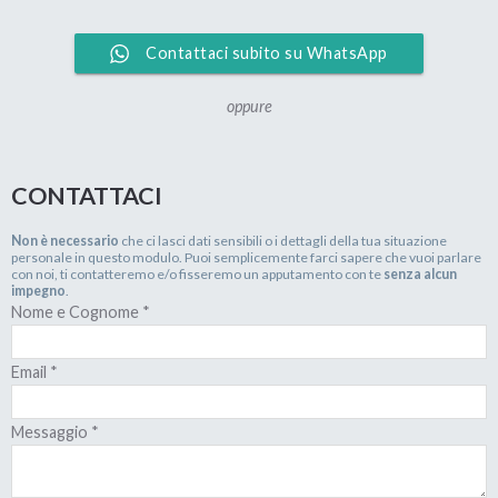
Contattaci subito su WhatsApp
oppure
CONTATTACI
Non è necessario
che ci lasci dati sensibili o i dettagli della tua situazione
personale in questo modulo. Puoi semplicemente farci sapere che vuoi parlare
con noi, ti contatteremo e/o fisseremo un apputamento con te
senza alcun
impegno
.
Nome e Cognome
*
Email
*
Messaggio
*