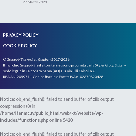
27 Marzo 2023
PRIVACY POLICY
COOKIE POLICY
©
Gruppo KT di Andrea Gamberi
2017-2026
Il marchio
Gruppo KT
e il sito internet sono proprietà della
Skyler Group S.r.l.s.
–
sede legale in Falconara M.ma (AN) alla Via F.lli Cairoli n.6
REA AN-205971 – Codice fiscale e Partita IVA n. 02670820428
Notice
: ob_end_flush(): failed to send buffer of zlib output
compression (0) in
/home/lfenmcuy/public_html/web/kt/website/wp-
includes/functions.php
on line
5420
Notice
: ob_end_flush(): failed to send buffer of zlib output