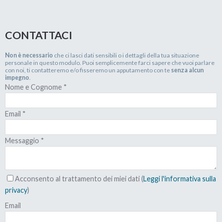
CONTATTACI
Non è necessario
che ci lasci dati sensibili o i dettagli della tua situazione
personale in questo modulo. Puoi semplicemente farci sapere che vuoi parlare
con noi, ti contatteremo e/o fisseremo un apputamento con te
senza alcun
impegno
.
Nome e Cognome
*
Email
*
Messaggio
*
Acconsento al trattamento dei miei dati (
Leggi l'informativa sulla
privacy
)
Email