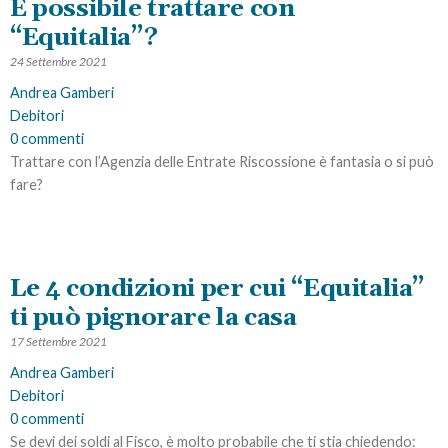
È possibile trattare con
per trovare un accordo con i tuoi creditori.
“Equitalia”?
24 Settembre 2021
LEGGI L'ARTICOLO
Andrea Gamberi
Debitori
0 commenti
Trattare con l’Agenzia delle Entrate Riscossione è fantasia o si può
fare?
In questo video risponderemo a questa domanda e ti spiegheremo
quali sono i 5 modi con cui puoi affrontare il tuo debito con il Fisco.
Le 4 condizioni per cui “Equitalia”
LEGGI L'ARTICOLO
ti può pignorare la casa
17 Settembre 2021
Andrea Gamberi
Debitori
0 commenti
Se devi dei soldi al Fisco, è molto probabile che ti stia chiedendo: