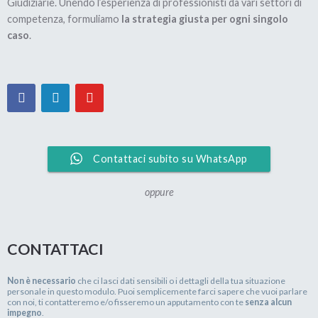
Giudiziarie. Unendo l’esperienza di professionisti da vari settori di
competenza, formuliamo
la strategia giusta per ogni singolo
caso
.
Contattaci subito su WhatsApp
oppure
CONTATTACI
Non è necessario
che ci lasci dati sensibili o i dettagli della tua situazione
personale in questo modulo. Puoi semplicemente farci sapere che vuoi parlare
con noi, ti contatteremo e/o fisseremo un apputamento con te
senza alcun
impegno
.