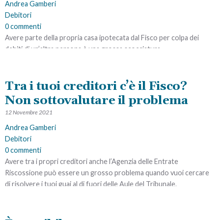
Andrea Gamberi
Debitori
0 commenti
Avere parte della propria casa ipotecata dal Fisco per colpa dei
debiti di un’altra persona è una grossa scocciatura.
Per causa di quella situazione non sei libero di venderla o di
comprarla tutta tu.
Tra i tuoi creditori c’è il Fisco?
Non sottovalutare il problema
La cosa si complica quando il comproprietario/debitore di Equitalia
muore e non ci sono eredi.
12 Novembre 2021
Andrea Gamberi
Tutto si blocca e tu rischi di rimanere incastrato per sempre in
Debitori
quella situazione.
0 commenti
Avere tra i propri creditori anche l’Agenzia delle Entrate
Ma esiste una via d’uscita e ne parleremo in questo video.
Riscossione può essere un grosso problema quando vuoi cercare
di risolvere i tuoi guai al di fuori delle Aule del Tribunale.
LEGGI L'ARTICOLO
In questo video capirai il motivo di questa cosa e le soluzioni che
puoi utilizzare quando il denaro che hai a disposizione non ti basta