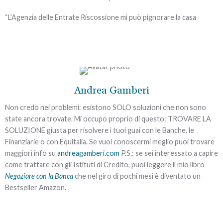
“L’Agenzia delle Entrate Riscossione mi può pignorare la casa
quando vuole?”
NO, non può farlo.
Per pignorarti la casa e portartela all’Asta devono essere rispettati
i 4 requisiti di cui parleremo in questo video.
Andrea Gamberi
Non credo nei problemi: esistono SOLO soluzioni che non sono
LEGGI L'ARTICOLO
state ancora trovate. Mi occupo proprio di questo: TROVARE LA
SOLUZIONE giusta per risolvere i tuoi guai con le Banche, le
Finanziarie o con Equitalia. Se vuoi conoscermi meglio puoi trovare
maggiori info su
andreagamberi.com
P.S.: se sei interessato a capire
come trattare con gli Istituti di Credito, puoi leggere il mio libro
Negoziare con la Banca
che nel giro di pochi mesi è diventato un
Bestseller Amazon.