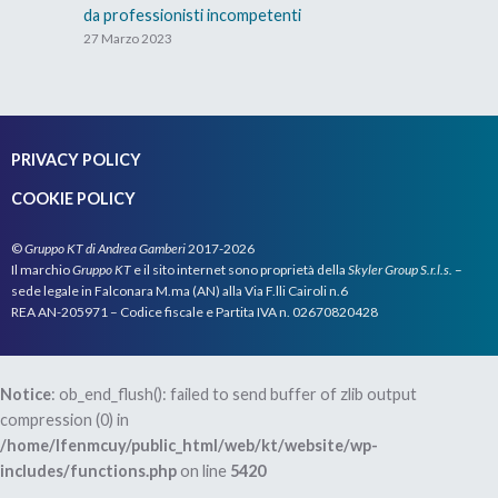
da professionisti incompetenti
27 Marzo 2023
PRIVACY POLICY
COOKIE POLICY
©
Gruppo KT di Andrea Gamberi
2017-2026
Il marchio
Gruppo KT
e il sito internet sono proprietà della
Skyler Group S.r.l.s.
–
sede legale in Falconara M.ma (AN) alla Via F.lli Cairoli n.6
REA AN-205971 – Codice fiscale e Partita IVA n. 02670820428
Notice
: ob_end_flush(): failed to send buffer of zlib output
compression (0) in
/home/lfenmcuy/public_html/web/kt/website/wp-
includes/functions.php
on line
5420