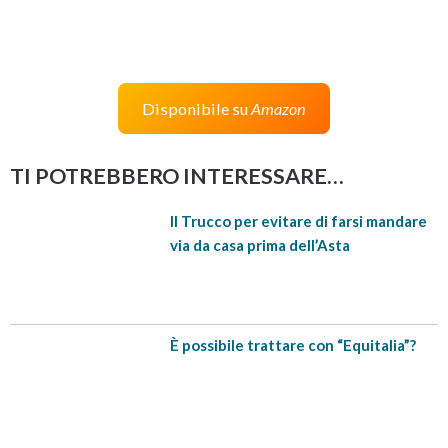
Se devi dei soldi al Fisco, è molto probabile che
ti stia chiedendo:
“L’Agenzia delle Entrate Riscossione mi può
Disponibile su
Amazon
pignorare la casa quando vuole?”
TI POTREBBERO INTERESSARE…
NO, non può farlo.
Il Trucco per evitare di farsi mandare
via da casa prima dell’Asta
Per pignorarti la casa e portartela all’Asta
devono essere rispettati i 4 requisiti di cui
parleremo in questo video.
È possibile trattare con “Equitalia”?
Iscriviti al canale YouTube