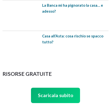
La Banca mi ha pignorato la casa… e
adesso?
Trascrizione testo del video
[trascrizione testo del video]
Casa all’Asta: cosa rischio se spacco
In ultimo:
tutto?
⚠ Per aiutarti a risolvere i tuoi guai con le Banche, io e il
“L’Agenzia delle Entrate Riscossioni mi può pignorare
mio team abbiamo creato
Pronto Soccorso Debiti
, un
la casa quando le pare?”
piccolo manuale che è stato pensato per
fornirti SUBITO
Se hai dei debiti con il fisco, sicuramente anche tu ti
un aiuto immediato
e
a costo ZERO
.
sei fatto questa domanda almeno una volta.
RISORSE GRATUITE
Articolo correlato:
Casa pignorata: mi mandano via
E quindi, per non farti perdere tempo, ti do subito la
subito?
risposta:
Scaricala subito
Proprio come un vero Pronto Soccorso, lì potrai trovare
NO… Equitalia non può fare come le pare.
Ti può pignorare la casa SOLO se vengono
informazioni utili per risolvere TUTTI i tuoi problemi di