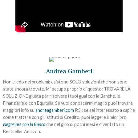
Richiedi subito un
appuntamento
gratuito
e
senza impegno
per
Andrea Gamberi
Sì,
voglio
valutare la tua situazione.
risolvere
Non credo nei problemi: esistono SOLO soluzioni che non sono
Non aspettare: fai qui e
state ancora trovate. Mi occupo proprio di questo: TROVARE LA
ora il primo passo per
il
SOLUZIONE giusta per risolvere i tuoi guai con le Banche, le
risolvere il problema
problema
dei debiti
Finanziarie o con Equitalia. Se vuoi conoscermi meglio puoi trovare
➡
definitivamente
e
maggiori info su
andreagamberi.com
P.S.: se sei interessato a capire
tornare finalmente a
come trattare con gli Istituti di Credito, puoi leggere il mio libro
vivere in serenità.
Negoziare con la Banca
che nel giro di pochi mesi è diventato un
Bestseller Amazon.