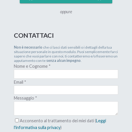
oppure
CONTATTACI
Non è necessario
che ci lasci dati sensibili o i dettagli della tua
situazione personale in questo modulo. Puoi semplicemente farci
sapere che vuoi parlare con noi, ti contatteremo e/o fisseremo un
apputamento con te
senza alcun impegno
.
Nome e Cognome
*
Email
*
Messaggio
*
Acconsento al trattamento dei miei dati (
Leggi
l'informativa sulla privacy
)