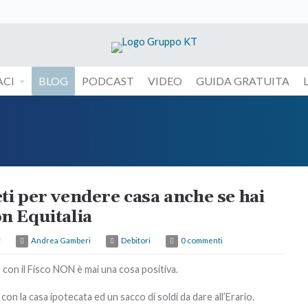
CI
BLOG
PODCAST
VIDEO
GUIDA GRATUITA
eti per vendere casa anche se hai
on Equitalia
3
Andrea Gamberi
Debitori
0 commenti
con il Fisco NON è mai una cosa positiva.
i con la casa ipotecata ed un sacco di soldi da dare all’Erario.