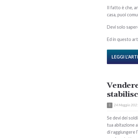
Il fatto è che, 
casa, puoi comu
Devi solo saper
Ed in questo art
LEGGI L'AR
Vendere
stabilis
24 Maggio 202
Se devi dei sold
tua abitazione 
di raggiungere l