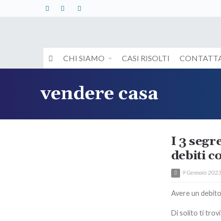
CHI SIAMO
CASI RISOLTI
CONTATTA
vendere casa
I 3 segr
debiti c
9 Gennaio 202
Avere un debito 
Di solito ti trov