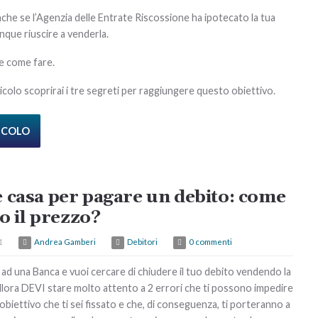
anche se l’Agenzia delle Entrate Riscossione ha ipotecato la tua
nque riuscire a venderla.
e come fare.
icolo scoprirai i tre segreti per raggiungere questo obiettivo.
TICOLO
 casa per pagare un debito: come
co il prezzo?
1
Andrea Gamberi
Debitori
0 commenti
i ad una Banca e vuoi cercare di chiudere il tuo debito vendendo la
allora DEVI stare molto attento a 2 errori che ti possono impedire
’obiettivo che ti sei fissato e che, di conseguenza, ti porteranno a