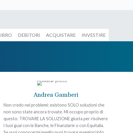
LIBRO
DEBITORI
ACQUISTARE
INVESTIRE
Andrea Gamberi
Non credo nei problemi: esistono SOLO soluzioni che
non sono state ancora trovate. Mi occupo proprio di
questo: TROVARE LA SOLUZIONE giusta per risolvere
i tuoi guai con le Banche, le Finanziarie o con Equitalia.
Se vuoi conoscermi meglio puoi trovare maggiori info