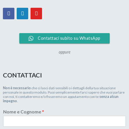
Contattaci subito su WhatsApp
oppure
CONTATTACI
Non è necessario
che ci lasci dati sensibili o i dettagli della tua situazione
personale in questo modulo. Puoi semplicemente farci sapere che vuoi parlare
con noi, ti contatteremo e/o fisseremo un apputamento con te
senza alcun
impegno
.
Nome e Cognome
*