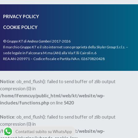
PRIVACY POLICY
COOKIE POLICY
©
Gruppo KT di Andrea Gamberi
2017-2026
Il marchio
Gruppo KT
e il sito internet sono proprietà della
Skyler Group S.r.l.s.
–
sede legale in Falconara M.ma (AN) alla Via F.lli Cairoli n.6
REA AN-205971 – Codice fiscale e Partita IVA n. 02670820428
Notice
: ob_end_flush(): failed to send buffer of zlib output
compression (0) in
/home/lfenmcuy/public_html/web/kt/website/wp-
includes/functions.php
on line
5420
Notice
: ob_end_flush(): failed to send buffer of zlib output
compression (0) in
/home/lfenmcuy/public_html/web/kt/website/wp-
Contattaci subito su WhatsApp