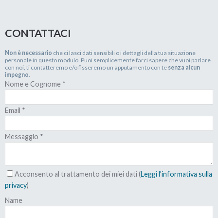
CONTATTACI
Non è necessario
che ci lasci dati sensibili o i dettagli della tua situazione
personale in questo modulo. Puoi semplicemente farci sapere che vuoi parlare
con noi, ti contatteremo e/o fisseremo un apputamento con te
senza alcun
impegno
.
Nome e Cognome
*
Email
*
Messaggio
*
Acconsento al trattamento dei miei dati (
Leggi l'informativa sulla
privacy
)
Name