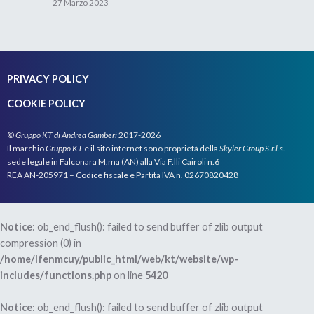
27 Marzo 2023
PRIVACY POLICY
COOKIE POLICY
©
Gruppo KT di Andrea Gamberi
2017-2026
Il marchio
Gruppo KT
e il sito internet sono proprietà della
Skyler Group S.r.l.s.
–
sede legale in Falconara M.ma (AN) alla Via F.lli Cairoli n.6
REA AN-205971 – Codice fiscale e Partita IVA n. 02670820428
Notice
: ob_end_flush(): failed to send buffer of zlib output
compression (0) in
/home/lfenmcuy/public_html/web/kt/website/wp-
includes/functions.php
on line
5420
Notice
: ob_end_flush(): failed to send buffer of zlib output