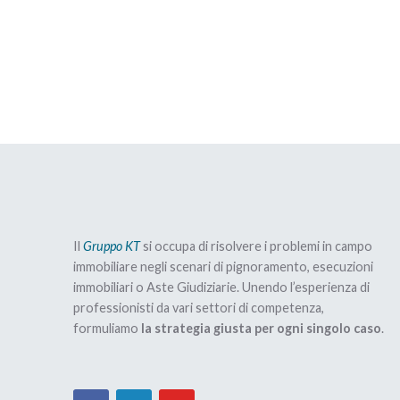
Come faccio a
evita questo errore
pi
Hai ragione… e infatti la norma prevede che tu no
capire se il mio
di
avvocato mi può
La Legge stabilisce che, per usare lo strumento d
aiutare?
subito un sesto dell’importo di cui sopra e pagare l
L’estinzione della procedura esecutiva che coinvo
dell’ultima rata.
Se, però, dovessi non versare anche una sola mensilit
Giudice rimetterà la tua casa all’Asta e tratterrà 
Il
Gruppo KT
si occupa di risolvere i problemi in campo
immobiliare negli scenari di pignoramento, esecuzioni
Ora… qual è il problema?
immobiliari o Aste Giudiziarie. Unendo l’esperienza di
professionisti da vari settori di competenza,
formuliamo
la strategia giusta per ogni singolo caso
.
Per capirlo, facciamoci due conti riprendendo le cif
– Abbiamo detto che l’importo da corrispondere a
era di 120.000 euro (la somma del debito, degli inte