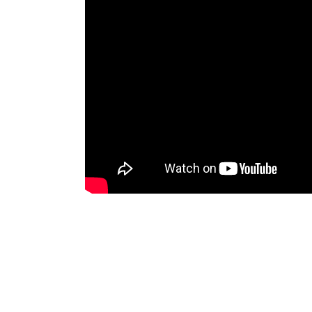
Richiedi subito un appuntamento
gr
impegno
per valutare la tua situazio
Non aspettare: fai qui e ora il primo 
risolvere il problema dei debiti