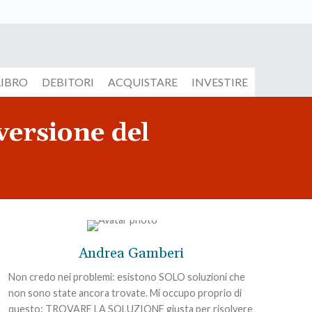
LIBRO
DEBITORI
ACQUISTARE
INVESTIRE
versione del
Andrea Gamberi
Non credo nei problemi: esistono SOLO soluzioni che
non sono state ancora trovate. Mi occupo proprio di
questo: TROVARE LA SOLUZIONE giusta per risolvere