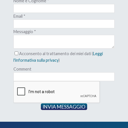
Nome e Cognome
*
0 euro
(un sesto dei 120.000 euro di prima);
Email
*
di
2.083 euro ognuna
.
Messaggio
*
Acconsento al trattamento dei miei dati (
Leggi
 e sostenere questi pagamenti?
l'informativa sulla privacy
)
Comment
 perché non sei più riuscito a pagare il mutuo che avevi
 mese era molto più bassa dei 2.083 euro che dovresti
INVIA MESSAGGIO
o all’inizio?