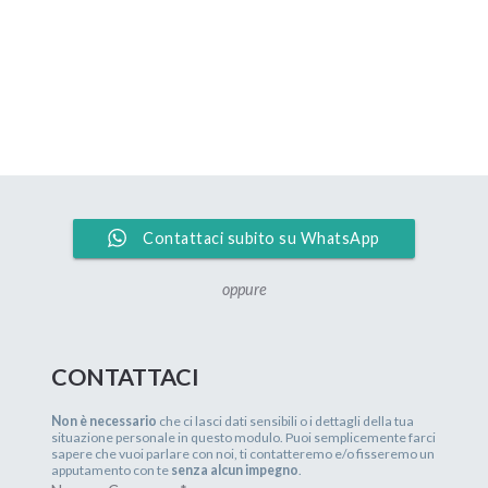
gnoramento: che
come funziona
n debba pagare tutto subito.
fferenze ci sono?
ella Conversione del Pignoramento, tu possa versare
a restante parte di quelle somme in 48 rate mensili.
lge la tua abitazione avverrà solo DOPO il pagamento
à (o versarla in ritardo anche di soli trenta giorni), il
Contattaci subito su WhatsApp
le somme già pagate come acconto sul tuo debito.
oppure
CONTATTACI
re dell’esempio di poco fa:
Non è necessario
che ci lasci dati sensibili o i dettagli della tua
situazione personale in questo modulo. Puoi semplicemente farci
l Tribunale per ottenere la conversione del pignoramento
sapere che vuoi parlare con noi, ti contatteremo e/o fisseremo un
apputamento con te
senza alcun impegno
.
ressi e delle spese sostenute dalla Banca);