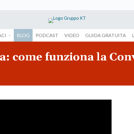
CI
BLOG
PODCAST
VIDEO
GUIDA GRATUITA
ca: come funziona la Con