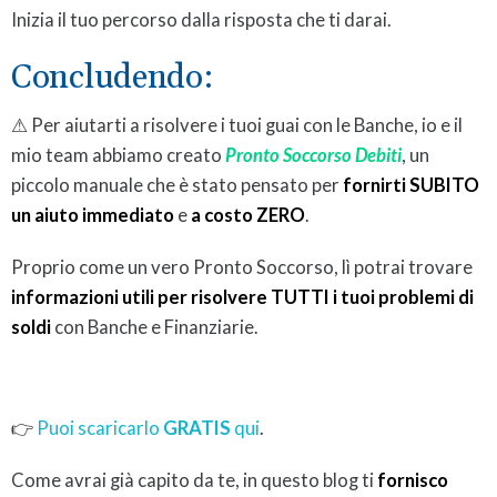
Inizia il tuo percorso dalla risposta che ti darai.
Concludendo:
⚠ Per aiutarti a risolvere i tuoi guai con le Banche, io e il
mio team abbiamo creato
Pronto Soccorso Debiti
, un
piccolo manuale che è stato pensato per
fornirti SUBITO
un aiuto immediato
e
a costo ZERO
.
Proprio come un vero Pronto Soccorso, lì potrai trovare
informazioni utili per risolvere TUTTI i tuoi problemi di
soldi
con Banche e Finanziarie.
👉
Puoi scaricarlo
GRATIS
qui
.
Come avrai già capito da te, in questo blog ti
fornisco