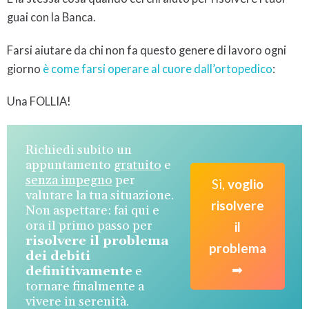
guai con la Banca.
Farsi aiutare da chi non fa questo genere di lavoro ogni
giorno
è come farsi operare al cuore dall’ortopedico
:
Una FOLLIA!
Richiedi subito un
appuntamento
gratuito
e
senza impegno
per
Sì,
voglio
valutare la tua situazione.
risolvere
Non aspettare: fai qui e
ora il primo passo per
il
risolvere il problema
problema
dei debiti
➡
definitivamente
e
tornare finalmente a
vivere in serenità.