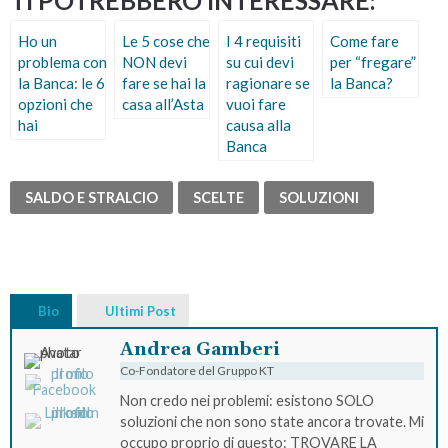
Ho un
Le 5 cose che
I 4 requisiti
Come fare
problema con
NON devi
su cui devi
per “fregare”
la Banca: le 6
fare se hai la
ragionare se
la Banca?
opzioni che
casa all’Asta
vuoi fare
hai
causa alla
Banca
SALDO E STRALCIO
SCELTE
SOLUZIONI
Bio
Ultimi Post
Andrea Gamberi
Co-Fondatore del Gruppo KT
Non credo nei problemi: esistono SOLO
soluzioni che non sono state ancora trovate. Mi
occupo proprio di questo: TROVARE LA