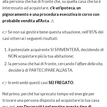
alla persona che hai di fronte che, su quella casa che lui è
interessato ad acquistare,
c’è un’ipoteca, un
pignoramento e una procedura esecutiva in corso con
probabile vendita all’Asta
. ⚠
👉 Se non sai gestire bene questa situazione, nell’85% dei
casi otterrai i seguenti risultati:
il potenziale acquirente SI SPAVENTERÀ, decidendo di
NON acquistare più la tua abitazione;
la persona che hai di fronte, cercando l’
affare della vita
,
deciderà di PARTECIPARE ALL’ASTA.
👉 In entrambi questi casi
SEI FREGATO
.
Nel primo, perché hai sprecato tempo ed energie per
trovare una persona disposta ad acquistare la tua casa
ma, poi,
per l’incapacità nel gestire questo tipo di