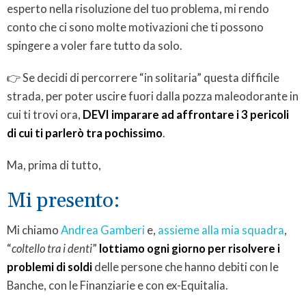
esperto nella risoluzione del tuo problema, mi rendo
conto che ci sono molte motivazioni che ti possono
spingere a voler fare tutto da solo.
👉 Se decidi di percorrere “in solitaria” questa difficile
strada, per poter uscire fuori dalla pozza maleodorante in
cui ti trovi ora,
DEVI imparare ad affrontare i 3 pericoli
di cui ti parlerò tra pochissimo
.
Ma, prima di tutto,
Mi presento:
Mi chiamo
Andrea Gamberi
e,
assieme alla mia squadra
,
“
coltello tra i denti
”
lottiamo
ogni giorno per risolvere i
problemi di soldi
delle persone che hanno debiti con le
Banche, con le Finanziarie e con ex-Equitalia.