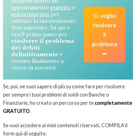
Richiedi subito un
appuntamento
gratuito
e
senza impegno
per
Sì,
voglio
valutare la tua situazione.
risolvere
Non aspettare: fai qui e
ora il primo passo per
il
risolvere il problema
problema
dei debiti
➡
definitivamente
e
tornare finalmente a
vivere in serenità.
Se, poi, ne vuoi sapere di più su come fare per risolvere
per sempre i tuoi problemi di soldi con Banche o
Finanziarie, ho creato un percorso per te
completamente
GRATUITO
.
Se vuoi accedere ai miei contenuti riservati, COMPILA il
form qui di seguito: