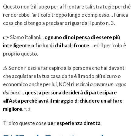
Questo non è il luogo per affrontare tali strategie perché
renderebbe l’articolo troppo lungo e complesso… l’unica
cosa che ci tengo a precisare riguarda il punto n. 3.
👉 Siamo italiani…
ognuno di noi pensa di essere più
intelligente o furbo di chi ha di fronte
… ed il pericolo è
proprio questo.
⚠ Se non riesci a far capire alla persona che hai davanti
che acquistare la tua casa da te è il modo più sicuro o
economico anche per lui, NON riuscirai
a cavare un ragno
dal buco
…
questa persona deciderà di partecipare
all’Asta perché avrà il miraggio di chiudere un affare
migliore
. 👈
Ti dico queste cose
per esperienza diretta
.