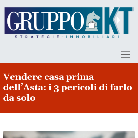
Vendere casa prima
dell’Asta: i 3 pericoli di farlo
da solo